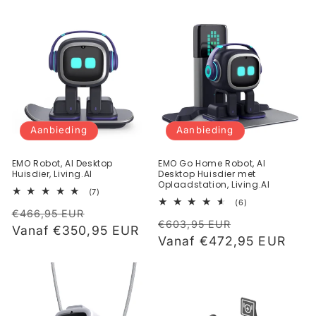
Aanbieding
Aanbieding
EMO Robot, AI Desktop
EMO Go Home Robot, AI
Huisdier, Living.AI
Desktop Huisdier met
Oplaadstation, Living.AI
7
(7)
totaal
6
(6)
Normale
Aanbiedingsprijs
aantal
totaal
€466,95 EUR
Normale
Aanbiedings
recensies
aantal
€603,95 EUR
prijs
Vanaf €350,95 EUR
recensies
prijs
Vanaf €472,95 EUR