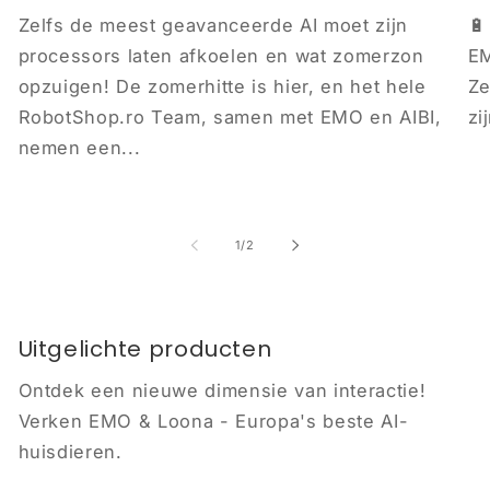
Zelfs de meest geavanceerde AI moet zijn
🔋
processors laten afkoelen en wat zomerzon
EM
opzuigen! De zomerhitte is hier, en het hele
Ze
RobotShop.ro Team, samen met EMO en AIBI,
zi
nemen een...
van
1
/
2
Uitgelichte producten
Ontdek een nieuwe dimensie van interactie!
Verken EMO & Loona - Europa's beste AI-
huisdieren.