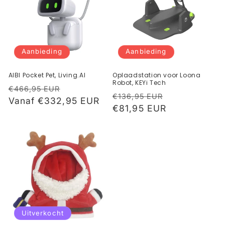
Aanbieding
Aanbieding
AIBI Pocket Pet, Living.AI
Oplaadstation voor Loona
Robot, KEYi Tech
Normale
Aanbiedingsprijs
€466,95 EUR
Normale
Aanbiedings
€136,95 EUR
prijs
Vanaf €332,95 EUR
prijs
€81,95 EUR
Uitverkocht