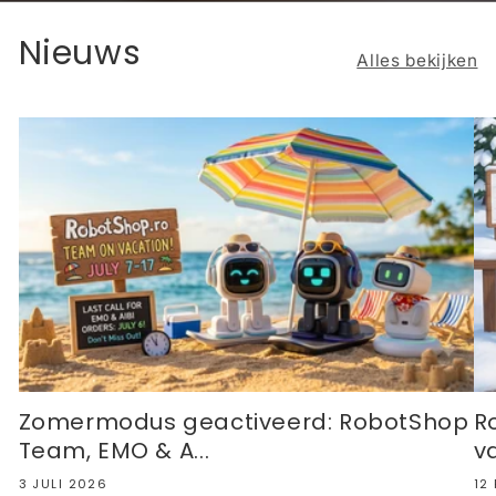
Nieuws
Alles bekijken
Zomermodus geactiveerd: RobotShop
R
Team, EMO & A...
v
3 JULI 2026
12